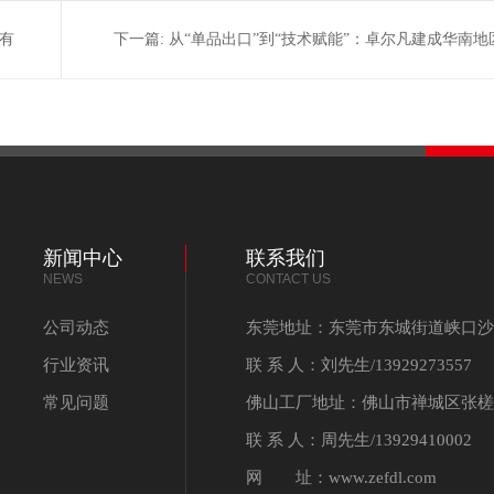
有
下一篇:
从“单品出口”到“技术赋能”：卓尔凡建成华南地
UL变压器全流程预测试
新闻中心
联系我们
NEWS
CONTACT US
公司动态
东莞地址：东莞市东城街道峡口沙
行业资讯
联 系 人：刘先生/13929273557
常见问题
佛山工厂地址：佛山市禅城区张槎
联 系 人：周先生/13929410002
网 址：www.zefdl.com