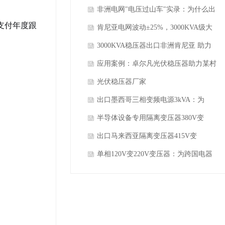
浸式占比 73.4%？卓尔凡 ZFLS 系列拆
非洲电网"电压过山车"实录：为什么出
支付年度跟
解
口稳压器必须把范围做到 270V-480V？
肯尼亚电网波动±25%，3000KVA级大
容量稳压器成中企出海"刚需配电"
3000KVA稳压器出口非洲肯尼亚 助力
中国企业稳定生产
应用案例：卓尔凡光伏稳压器助力某村
户用光伏群解决午间高电压脱网问题
光伏稳压器厂家
出口墨西哥三相变频电源3kVA：为
460V/60Hz电网打造的“全能电压适配
半导体设备专用隔离变压器380V变
器”
208V：为晶圆制造筑起“电力护城河”
出口马来西亚隔离变压器415V变
380V：为设备穿上“电压防护甲”
单相120V变220V变压器：为跨国电器
搭建的“电压桥梁”