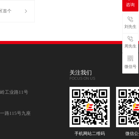
咨询
区首个
刘先生
实验室
周先生
微信号
关注我们
FOCUS ON US
岭工业路11号
一路115号九座
手机网站二维码
微信公