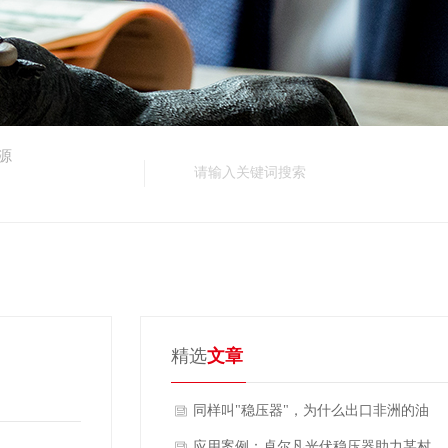
源
精选
文章
同样叫"稳压器"，为什么出口非洲的油
浸式占比 73.4%？卓尔凡 ZFLS 系列拆
应用案例：卓尔凡光伏稳压器助力某村