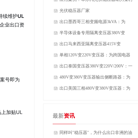
解
户用光伏群解决午间高电压脱网问题
光伏稳压器厂家
持续维护
UL
出口墨西哥三相变频电源3kVA：为
企业出口资
460V/60Hz电网打造的“全能电压适配
半导体设备专用隔离变压器380V变
器”
208V：为晶圆制造筑起“电力护城河”
出口马来西亚隔离变压器415V变
380V：为设备穿上“电压防护甲”
单相120V变220V变压器：为跨国电器
搭建的“电压桥梁”
出口泰国变压器380V变220V/200V：一
台设备，两种电压输出，打通泰国工业
480V变380V变压器输出侧断路器：为
档案号即为
用电的“最后一公里”
设备装上“最后一公里”的保护
出口美国三相480V变380V变压器：为
中国设备铺就“电压适配之路”
上加贴UL
最新
资讯
同样叫"稳压器"，为什么出口非洲的油