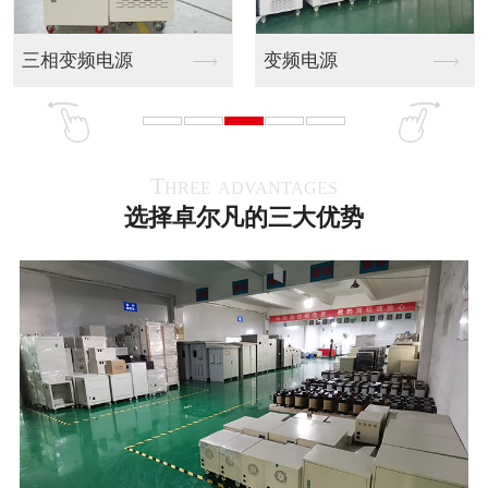
低压侧并网变压器80...
出口瑞典420V变6...
400V变440V升...
400V变690V8...
Three advantages
选择卓尔凡的三大优势