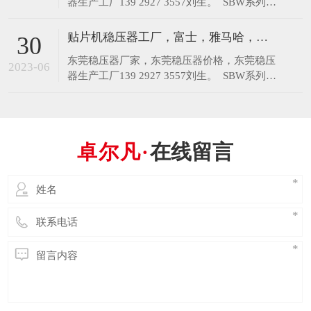
深圳三相380V变220V变压器 三相380V转
220V变压器13 92927 3557 ​ZFSO三相干式变
压器系列单、三相干式变压器，是我公司多年
重庆稳压器 重庆数控无触点稳压器厂家
30
来采用优质材料和先进的工艺技术而生产，具
重庆稳压器厂家，重庆三相稳压器，重庆印刷
有防潮、维护方便等优点，能深入负荷中心，
2023-06
机稳压器 ​采用微电脑智能芯片数码调压精确
可用于地铁、
控制、高精芯片及组控模块自动平衡跟踪处
理， 能有效地抑制电网的谐波、尖峰电压和
东莞稳压器
30
噪音干扰等； 产品外观大方，蓝白色协调搭
东莞稳压器厂家，东莞稳压器价格，东莞稳压
配，能很好地与用户的设备融为一体，所有功
2023-06
器生产工厂139 2927 3557刘生。 ​ SBW系列三
能开关及按钮极具人性化设计。 外箱正上方
相自动补偿式电力稳压器，是我厂结合我国电
设计有电源
网状况，引进吸收国外最新先进技术，为稳定
贴片机稳压器工厂，富士，雅马哈，三星等
30
交流电压而设计。当外界的供电网络电压波动
东莞稳压器厂家，东莞稳压器价格，东莞稳压
或负载变化而造成电压波动时，能自动保持输
2023-06
器生产工厂139 2927 3557刘生。 ​ SBW系列三
出电压的稳定。SBW系列稳压器系列
相自动补偿式电力稳压器，是我厂结合我国电
网状况，引进吸收国外最新先进技术，为稳定
交流电压而设计。当外界的供电网络电压波动
或负载变化而造成电压波动时，能自动保持输
在线留言
出电压的稳定。SBW系列稳压器系列