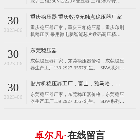
深圳三相380V变220V变压器 三相380V转
220V变压器13 92927 3557 ​ZFSO三相干式变
压器系列单、三相干式变压器，是我公司多年
重庆稳压器 重庆数控无触点稳压器厂家
30
来采用优质材料和先进的工艺技术而生产，具
重庆稳压器厂家，重庆三相稳压器，重庆印刷
有防潮、维护方便等优点，能深入负荷中心，
2023-06
机稳压器 ​采用微电脑智能芯片数码调压精确
可用于地铁、
控制、高精芯片及组控模块自动平衡跟踪处
理， 能有效地抑制电网的谐波、尖峰电压和
东莞稳压器
30
噪音干扰等； 产品外观大方，蓝白色协调搭
东莞稳压器厂家，东莞稳压器价格，东莞稳压
配，能很好地与用户的设备融为一体，所有功
2023-06
器生产工厂139 2927 3557刘生。 ​ SBW系列三
能开关及按钮极具人性化设计。 外箱正上方
相自动补偿式电力稳压器，是我厂结合我国电
设计有电源
网状况，引进吸收国外最新先进技术，为稳定
贴片机稳压器工厂，富士，雅马哈，三星等
30
交流电压而设计。当外界的供电网络电压波动
东莞稳压器厂家，东莞稳压器价格，东莞稳压
或负载变化而造成电压波动时，能自动保持输
2023-06
器生产工厂139 2927 3557刘生。 ​ SBW系列三
出电压的稳定。SBW系列稳压器系列
相自动补偿式电力稳压器，是我厂结合我国电
网状况，引进吸收国外最新先进技术，为稳定
交流电压而设计。当外界的供电网络电压波动
或负载变化而造成电压波动时，能自动保持输
在线留言
出电压的稳定。SBW系列稳压器系列